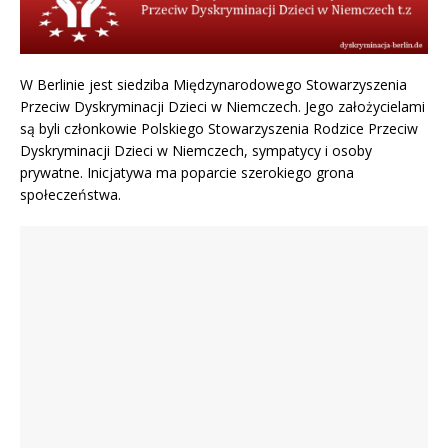
W Berlinie jest siedziba Międzynarodowego Stowarzyszenia
Przeciw Dyskryminacji Dzieci w Niemczech. Jego założycielami
są byli członkowie Polskiego Stowarzyszenia Rodzice Przeciw
Dyskryminacji Dzieci w Niemczech, sympatycy i osoby
prywatne. Inicjatywa ma poparcie szerokiego grona
społeczeństwa.
Jugendamt z Berlina zabrał 3
Matka kontra sąd. Walka o dzieci
dzieci – Redakcja Polonium w
w polskim sądzie | Kamila Malik