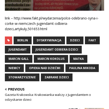
link – http://www.fakt.pl/wydarzenia/polce-odebrano-syna-i-
corke-w-niemczech-jugendamt-odbiera-
dzieci,artykuly,501653.html
BERLIN
DYSKRYMINACJA
DZIECI
FAKT
JUGENDAMT
JUGENDAMT ODBIERA DZIECI
MARCIN GALL
MARCIN KOKOLUS
MATKA
NIEMCY
OPIEKA NAD DZIEĆMI
PAULINA MIKODA
STOWARZYSZENIE
ZABRANE DZIECI
PREVIOUS
Gazeta Krakowska: Krakowianka walczy z Jugendamtem o
odzyskanie dzieci