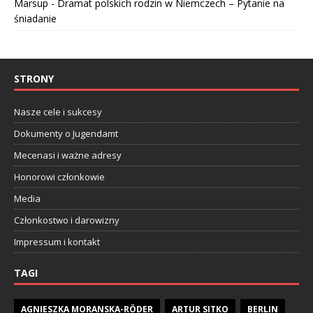
Marsup
-
Dramat polskich rodzin w Niemczech – Pytanie na
śniadanie
STRONY
Nasze cele i sukcesy
Dokumenty o Jugendamt
Mecenasi i ważne adresy
Honorowi członkowie
Media
Członkostwo i darowizny
Impressum i kontakt
TAGI
AGNIESZKA MORANSKA-RÖDER
ARTUR SITKO
BERLIN