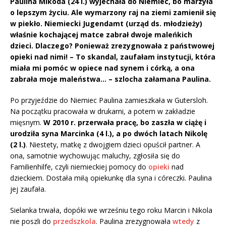
Paulina Mikoda (24 l.) wyjechała do Niemiec, bo marzyła
o lepszym życiu. Ale wymarzony raj na ziemi zamienił się
w piekło. Niemiecki Jugendamt (urząd ds. młodzieży)
właśnie kochającej matce zabrał dwoje maleńkich
dzieci. Dlaczego? Ponieważ zrezygnowała z państwowej
opieki nad nimi! – To skandal, zaufałam instytucji, która
miała mi pomóc w opiece nad synem i córką, a ona
zabrała moje maleństwa… – szlocha załamana Paulina.
Po przyjeździe do Niemiec Paulina zamieszkała w Gutersloh.
Na początku pracowała w drukarni, a potem w zakładzie
mięsnym.
W 2010 r. przerwała pracę, bo zaszła w ciążę i
urodziła syna Marcinka (4 l.), a po dwóch latach Nikolę
(2 l.)
. Niestety, matkę z dwojgiem dzieci opuścił partner. A
ona, samotnie wychowując maluchy, zgłosiła się do
Familienhilfe, czyli niemieckiej pomocy do
opieki
nad
dzieckiem. Dostała miłą opiekunkę dla syna i córeczki. Paulina
jej zaufała.
Sielanka trwała, dopóki we wrześniu tego roku Marcin i Nikola
nie poszli do
przedszkola
. Paulina zrezygnowała
wtedy
z