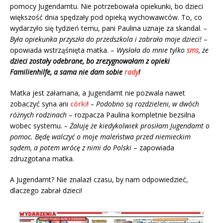
pomocy Jugendamtu. Nie potrzebowała opiekunki, bo dzieci
większość dnia spędzały pod opieką wychowawców. To, co
wydarzyło się tydzień temu, pani Paulina uznaje za skandal.
–
Była opiekunka przyszła do przedszkola i zabrała moje dzieci!
–
opowiada wstrząśnięta matka. –
Wysłała do mnie tylko
sms
, że
dzieci zostały odebrane, bo zrezygnowałam z opieki
Familienhilfe, a sama nie dam sobie
rady
!
Matka jest załamana, a Jugendamt nie pozwala nawet
zobaczyć syna ani
córki
!
– Podobno są rozdzieleni, w dwóch
różnych rodzinach
– rozpacza Paulina kompletnie bezsilna
wobec systemu.
– Żałuję że kiedykolwiek prosiłam Jugendamt o
pomoc. Będę walczyć o moje maleństwa przed niemieckim
sądem, a potem wrócę z nimi do Polski
– zapowiada
zdruzgotana matka.
A Jugendamt? Nie znalazł czasu, by nam odpowiedzieć,
dlaczego zabrał dzieci!