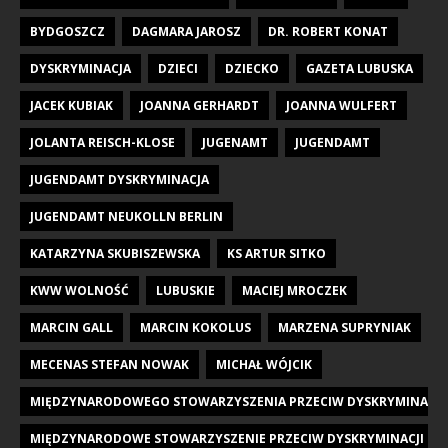
BYDGOSZCZ
DAGMARA JAROSZ
DR. ROBERT KONAT
DYSKRYMINACJA
DZIECI
DZIECKO
GAZETA LUBUSKA
JACEK KUBIAK
JOANNA GERHARDT
JOANNA WULFERT
JOLANTA REISCH-KLOSE
JUGENAMT
JUGENDAMT
JUGENDAMT DYSKRYMINACJA
JUGENDAMT NEUKOLLN BERLIN
KATARZYNA SKUBISZEWSKA
KS ARTUR SITKO
KWW WOLNOŚĆ
LUBUSKIE
MACIEJ MROCZEK
MARCIN GALL
MARCIN KOKOLUS
MARZENA SUPRYNIAK
MECENAS STEFAN NOWAK
MICHAŁ WÓJCIK
MIĘDZYNARODOWEGO STOWARZYSZENIA PRZECIW DYSKRYMINACJI DZI
MIĘDZYNARODOWE STOWARZYSZENIE PRZECIW DYSKRYMINACJI DZIE