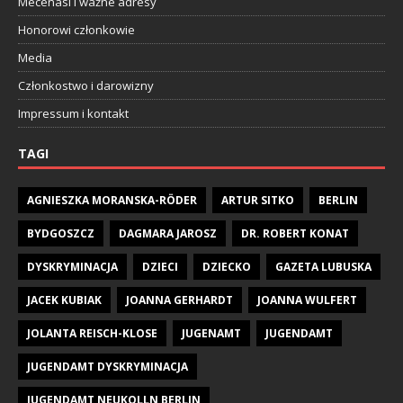
Mecenasi i ważne adresy
Honorowi członkowie
Media
Członkostwo i darowizny
Impressum i kontakt
TAGI
AGNIESZKA MORANSKA-RÖDER
ARTUR SITKO
BERLIN
BYDGOSZCZ
DAGMARA JAROSZ
DR. ROBERT KONAT
DYSKRYMINACJA
DZIECI
DZIECKO
GAZETA LUBUSKA
JACEK KUBIAK
JOANNA GERHARDT
JOANNA WULFERT
JOLANTA REISCH-KLOSE
JUGENAMT
JUGENDAMT
JUGENDAMT DYSKRYMINACJA
JUGENDAMT NEUKOLLN BERLIN