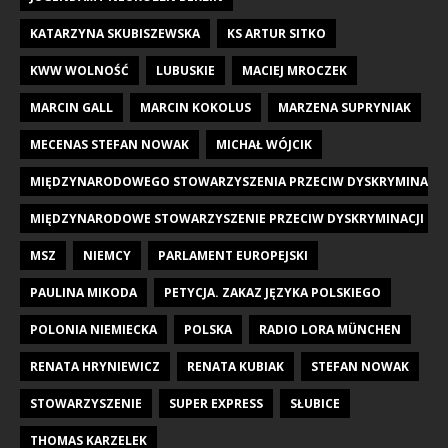
KATARZYNA SKUBISZEWSKA
KS ARTUR SITKO
KWW WOLNOŚĆ
LUBUSKIE
MACIEJ MROCZEK
MARCIN GALL
MARCIN KOKOLUS
MARZENA SUPRYNIAK
MECENAS STEFAN NOWAK
MICHAŁ WÓJCIK
MIĘDZYNARODOWEGO STOWARZYSZENIA PRZECIW DYSKRYMINACJI DZI
MIĘDZYNARODOWE STOWARZYSZENIE PRZECIW DYSKRYMINACJI DZIE
MSZ
NIEMCY
PARLAMENT EUROPEJSKI
PAULINA MIKODA
PETYCJA. ZAKAZ JĘZYKA POLSKIEGO
POLONIA NIEMIECKA
POLSKA
RADIO LORA MÜNCHEN
RENATA HRYNIEWICZ
RENATA KUBIAK
STEFAN NOWAK
STOWARZYSZENIE
SUPER EXPRESS
SŁUBICE
THOMAS KARZELEK