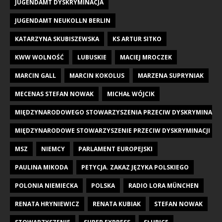
JUGENDAMT DYSKRYMINACJA
JUGENDAMT NEUKOLLN BERLIN
KATARZYNA SKUBISZEWSKA
KS ARTUR SITKO
KWW WOLNOŚĆ
LUBUSKIE
MACIEJ MROCZEK
MARCIN GALL
MARCIN KOKOLUS
MARZENA SUPRYNIAK
MECENAS STEFAN NOWAK
MICHAŁ WÓJCIK
MIĘDZYNARODOWEGO STOWARZYSZENIA PRZECIW DYSKRYMINACJI DZI
MIĘDZYNARODOWE STOWARZYSZENIE PRZECIW DYSKRYMINACJI DZIE
MSZ
NIEMCY
PARLAMENT EUROPEJSKI
PAULINA MIKODA
PETYCJA. ZAKAZ JĘZYKA POLSKIEGO
POLONIA NIEMIECKA
POLSKA
RADIO LORA MÜNCHEN
RENATA HRYNIEWICZ
RENATA KUBIAK
STEFAN NOWAK