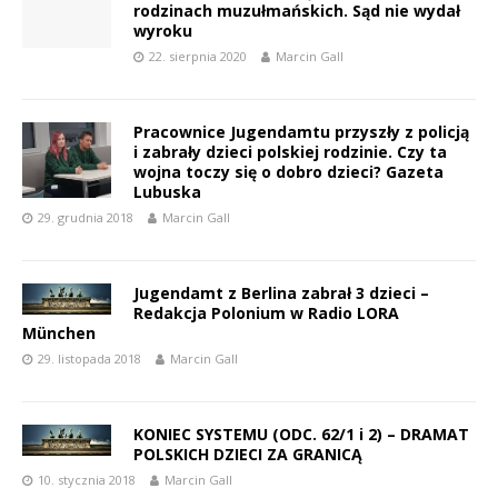
rodzinach muzułmańskich. Sąd nie wydał
wyroku
22. sierpnia 2020
Marcin Gall
Pracownice Jugendamtu przyszły z policją
i zabrały dzieci polskiej rodzinie. Czy ta
wojna toczy się o dobro dzieci? Gazeta
Lubuska
29. grudnia 2018
Marcin Gall
Jugendamt z Berlina zabrał 3 dzieci –
Redakcja Polonium w Radio LORA
München
29. listopada 2018
Marcin Gall
KONIEC SYSTEMU (ODC. 62/1 i 2) – DRAMAT
POLSKICH DZIECI ZA GRANICĄ
10. stycznia 2018
Marcin Gall