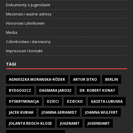
Dokumenty o Jugendamt
Mecenasi i ważne adresy
Honorowi członkowie
Media
Członkostwo i darowizny
Impressum i kontakt
TAGI
AGNIESZKA MORANSKA-RÖDER
ARTUR SITKO
BERLIN
BYDGOSZCZ
DAGMARA JAROSZ
DR. ROBERT KONAT
DYSKRYMINACJA
DZIECI
DZIECKO
GAZETA LUBUSKA
JACEK KUBIAK
JOANNA GERHARDT
JOANNA WULFERT
JOLANTA REISCH-KLOSE
JUGENAMT
JUGENDAMT