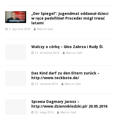
„Der Spiegel”: Jugendmat oddawał dzieci
w ręce pedofilów! Proceder mógł trwać
latami
3. stycznia 2018
Marcin Gall
Walczy o córkę – Głos Zabrza i Rudy Śl.
21. września 2016
Marcin Gall
Das Kind darf zu den Eltern zurück –
http://www.teckbote.de/
25. sierpnia 2016
Marcin Gall
Sprawa Dagmary Jarosz –
http://www.dzienniklodzki.pl/ 20.05.2016
20. maja 2016
Marcin Gall