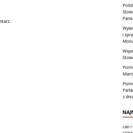
Podz
Stow
Pana 
tarz.
Wywia
i spr
Mona
Wspi
Stowa
Pism
Marci
Pismo
Parla
z dni
NAJ
can i