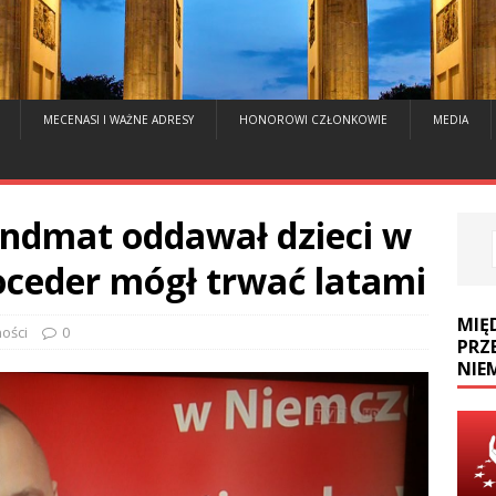
MECENASI I WAŻNE ADRESY
HONOROWI CZŁONKOWIE
MEDIA
gendmat oddawał dzieci w
oceder mógł trwać latami
MIĘ
ości
0
PRZ
NIE