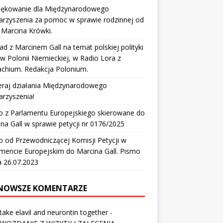
iękowanie dla Międzynarodowego
arzyszenia za pomoc w sprawie rodzinnej od
Marcina Krówki.
d z Marcinem Gall na temat polskiej polityki
aw Polonii Niemieckiej, w Radio Lora z
chium. Redakcja Polonium.
eraj działania Międzynarodowego
rzyszenia!
o z Parlamentu Europejskiego skierowane do
na Gall w sprawie petycji nr 0176/2025
 od Przewodniczącej Komisji Petycji w
mencie Europejskim do Marcina Gall. Pismo
a 26.07.2023
NOWSZE KOMENTARZE
 take elavil and neurontin together
-