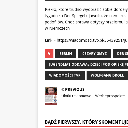
Piekło, które trudno wyobrazić sobie dorosły
tygodnika Der Spiegel ujawniła, że niemiecki
pedofilów. Choć sprawa dotyczy przełomu lat 
w Niemczech.
Link – https://wiadomosci.tvp.pl/35439251/
BERLIN
CEZARY GMYZ
DER S
JUGENDMAT ODDAWAŁ DZIECI POD OPIEKĘ P
WIADOMOŚCI TVP
WOLFGANG DROLL
PREVIOUS
Ulotki reklamowe – Werbeprospekte
BĄDŹ PIERWSZY, KTÓRY SKOMENTUJE