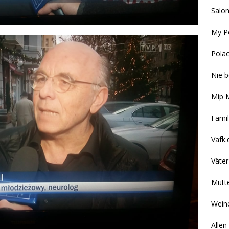
Salon
My P
Polac
Nie b
Mip 
Famil
Vafk.
Väter
Mutte
Wei
Allen