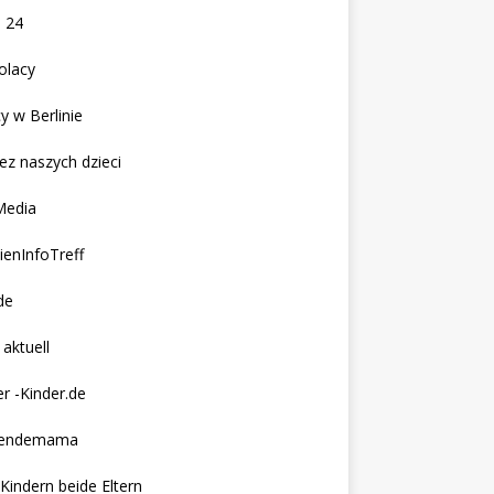
 24
olacy
y w Berlinie
ez naszych dzieci
Media
ienInfoTreff
de
 aktuell
r -Kinder.de
nendemama
 Kindern beide Eltern