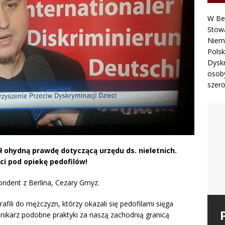
W Ber
Stowa
Niemc
Polsk
Dyskr
osoby
szero
ł ohydną prawdę dotyczącą urzędu ds. nieletnich.
ci pod opiekę pedofilów!
ondent z Berlina, Cezary Gmyz.
afili do mężczyzn, którzy okazali się pedofilami sięga
ennikarz podobne praktyki za naszą zachodnią granicą