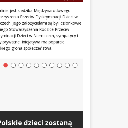
linie jest siedziba Międzynarodowego
rzyszenia Przeciw Dyskryminacji Dzieci w
zech. Jego założycielami są byli członkowie
iego Stowarzyszenia Rodzice Przeciw
yminacji Dzieci w Niemczech, sympatycy i
 prywatne. Inicjatywa ma poparcie
kiego grona społeczeństwa.
Jugendamt z Berlina
Matka kontra sąd.
zabrał 3 dzieci –
Walka o dzieci w
Dlaczego Polacy
Redakcja Polonium w
polskim sądzie |
Polskie dzieci zostaną
emigrują do Niemiec?