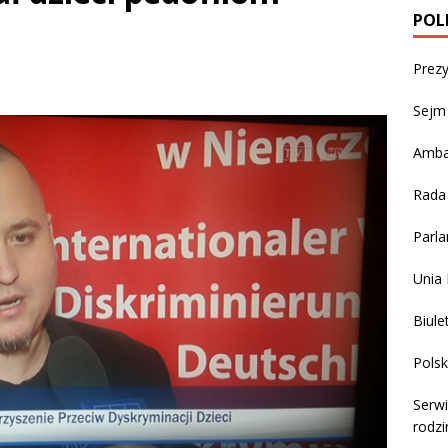
POL
Prezy
Sejm 
Amba
Rada
Parla
Unia 
Biule
Polsk
Serwi
rodzi