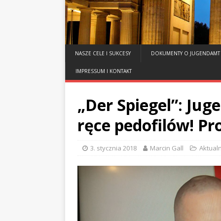
NASZE CELE I SUKCESY
DOKUMENTY O JUGENDAMT
IMPRESSUM I KONTAKT
„Der Spiegel”: Ju
ręce pedofilów! Pr
3. stycznia 2018
Marcin Gall
Aktualn