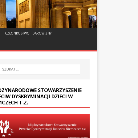
CZŁONKOSTWO I DAROWIZNY
DZYNARODOWE STOWARZYSZENIE
ECIW DYSKRYMINACJI DZIECI W
MCZECH T.Z.