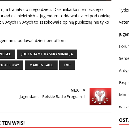
m, a trafiały do niego dzieci. Dziennikarka niemieckiego
Tydzi
 urząd ds. nieletnich – Jugendamt oddawał dzieci pod opiekę
80-tych i 90-tych to zszokowała opinię publiczną nie tylko
Väter
Juge
jugendamt-oddawal-dzieci-pedofilom
Forum
PIEGEL
JUGENDAMT DYSKRYMINACJA
Serd
EDOFILÓW!
MARCIN GALL
TVP
Antyj
Exspr
NEXT
Mona
Jugendamt – Polskie Radio Program III
nasza
OST
 TEN WPIS!