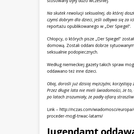
stosowany były dużo wcześniej.
Na skutek rewolucji seksualnej, do której doszło
czymś dobrym dla dzieci, jeśli odbywa się za i
reportażu opublikowanego w „Der Spiegel”.
Chłopcy, o których pisze „Der Spiegel” zos
domową. Zostali oddani dobrze sytuowanym 
seksualnie podopiecznych.
Według niemieckiej gazety takich spraw m
oddawano też inne dzieci.
Obaj, dorośli już dzisiaj mężczyźni, korzystają z
Przez długie lata nie mieli świadomości, że to,
po latach zrozumiały, że padły ofiarą straszli
Link – http://nczas.com/wiadomosci/europa/
proceder-mogl-trwac-latami/
Jugendamt oddawał