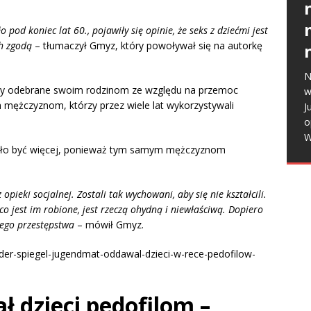
S
 pod koniec lat 60., pojawiły się opinie, że seks z dziećmi jest
M
ch zgodą
– tłumaczył Gmyz, który powoływał się na autorkę
D
P
N
L
B
tały odebrane swoim rodzinom ze względu na przemoc
w
v
J
mężczyznom, którzy przez wiele lat wykorzystywali
J
r
R
o
P
d
W
r
s
ogło być więcej, ponieważ tym samym mężczyznom
a
r
o
 opieki socjalnej. Zostali tak wychowani, aby się nie kształcili.
W
Z
 co jest im robione, jest rzeczą ohydną i niewłaściwą. Dopiero
w
d
wego przestępstwa
– mówił Gmyz.
p
p
n
der-spiegel-jugendmat-oddawal-dzieci-w-rece-pedofilow-
J
d
w
t
 dzieci pedofilom –