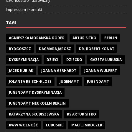
Członkostwo i darowizny
Impressum i kontakt
TAGI
AGNIESZKA MORANSKA-RÖDER
ARTUR SITKO
BERLIN
BYDGOSZCZ
DAGMARA JAROSZ
DR. ROBERT KONAT
DYSKRYMINACJA
DZIECI
DZIECKO
GAZETA LUBUSKA
JACEK KUBIAK
JOANNA GERHARDT
JOANNA WULFERT
JOLANTA REISCH-KLOSE
JUGENAMT
JUGENDAMT
JUGENDAMT DYSKRYMINACJA
JUGENDAMT NEUKOLLN BERLIN
KATARZYNA SKUBISZEWSKA
KS ARTUR SITKO
KWW WOLNOŚĆ
LUBUSKIE
MACIEJ MROCZEK