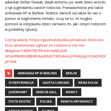
adwokat Stefan Nowak, dzięki któremu już wiele dzieci wróciło
z rąk Jugendamtu swoich rodziców. Powiadomiona jest także
ambasada RP w Berlinie. Rodzice zwrócili się także do nas o
pomoc w nagłośnieniu tematu. Liczą na to, że rozgłos
pomoże w odzyskaniu dzieci zarówno im, jak i innym rodzicom
w podobnej sytuacji.
Czytaj więcej: https://gazetalubuska.pl/zabrali-dzieci-bo-
ktos-anonimowo-zglosil-ze-rodzice-o-nie-nie-
dbaja/ar/13695730?fbclid=IwAR1jU8-
GFzerPNHDGd8LWVAqvShAVTbDzAxmQ9tkAJUjyYrZAQf42X
yK7mk
AMBASADA RP W BERLINIE
BERLIN
DYSKRYMINACJA
GAZETA LUBUSKA
IRENA KULKA
JUGENDAMT
MARCIN GALL
NIEMCY
PIOTR KOSTRZ
POLSKA
RENATA HRYNIEWICZ
STEFAN NOWAK
SŁUBICE