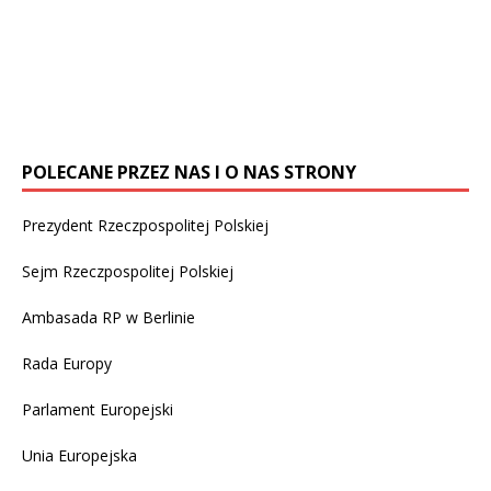
Irena Kukla Jugendamt, po anonimowym zgłoszeniu, w
Jugendamt
W latach 1946-2014 w Kościele katolickim w
ciągu tygodnia zabrał
[…]
Niemczech odnotowano 3677 przypadków nadużyć
seksualnych wobec nieletnich, których dopuściło się
1670 duchownych – ujawnił 13 września tygodnik
[…]
POLECANE PRZEZ NAS I O NAS STRONY
Prezydent Rzeczpospolitej Polskiej
Sejm Rzeczpospolitej Polskiej
Ambasada RP w Berlinie
Rada Europy
Parlament Europejski
Unia Europejska