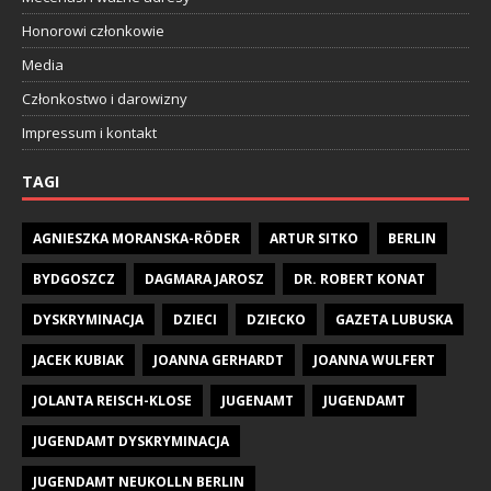
Honorowi członkowie
Media
Członkostwo i darowizny
Impressum i kontakt
TAGI
AGNIESZKA MORANSKA-RÖDER
ARTUR SITKO
BERLIN
BYDGOSZCZ
DAGMARA JAROSZ
DR. ROBERT KONAT
DYSKRYMINACJA
DZIECI
DZIECKO
GAZETA LUBUSKA
JACEK KUBIAK
JOANNA GERHARDT
JOANNA WULFERT
JOLANTA REISCH-KLOSE
JUGENAMT
JUGENDAMT
JUGENDAMT DYSKRYMINACJA
JUGENDAMT NEUKOLLN BERLIN