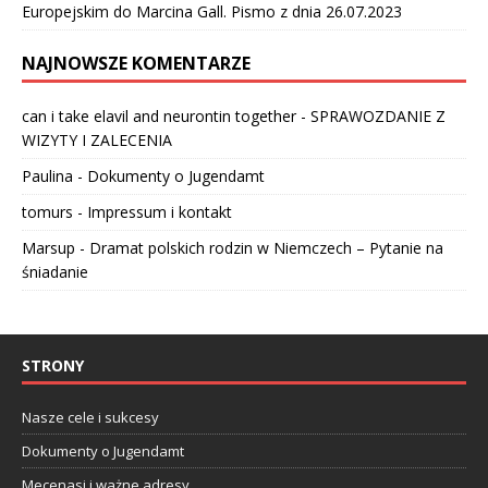
Europejskim do Marcina Gall. Pismo z dnia 26.07.2023
NAJNOWSZE KOMENTARZE
can i take elavil and neurontin together
-
SPRAWOZDANIE Z
WIZYTY I ZALECENIA
Paulina
-
Dokumenty o Jugendamt
tomurs
-
Impressum i kontakt
Marsup
-
Dramat polskich rodzin w Niemczech – Pytanie na
śniadanie
STRONY
Nasze cele i sukcesy
Dokumenty o Jugendamt
Mecenasi i ważne adresy