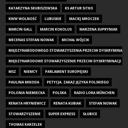
KATARZYNA SKUBISZEWSKA
KS ARTUR SITKO
KWW WOLNOŚĆ
LUBUSKIE
MACIEJ MROCZEK
MARCIN GALL
MARCIN KOKOLUS
MARZENA SUPRYNIAK
MECENAS STEFAN NOWAK
MICHAŁ WÓJCIK
MIĘDZYNARODOWEGO STOWARZYSZENIA PRZECIW DYSKRYMINACJI DZI
MIĘDZYNARODOWE STOWARZYSZENIE PRZECIW DYSKRYMINACJI DZIE
MSZ
NIEMCY
PARLAMENT EUROPEJSKI
PAULINA MIKODA
PETYCJA. ZAKAZ JĘZYKA POLSKIEGO
POLONIA NIEMIECKA
POLSKA
RADIO LORA MÜNCHEN
RENATA HRYNIEWICZ
RENATA KUBIAK
STEFAN NOWAK
STOWARZYSZENIE
SUPER EXPRESS
SŁUBICE
THOMAS KARZELEK