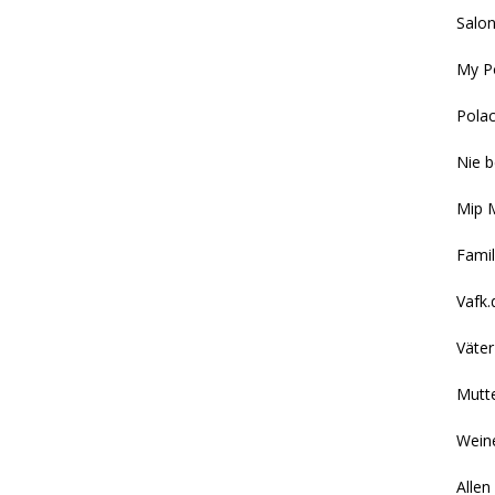
Salon
My P
Polac
Nie b
Mip 
Famil
Vafk.
Väter
Mutte
Wei
Allen