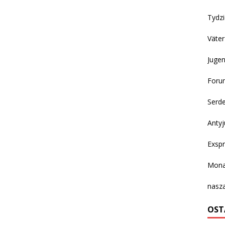
Tydzi
Väter
Juge
Forum
Serd
Antyj
Exspr
Mona
nasza
OST