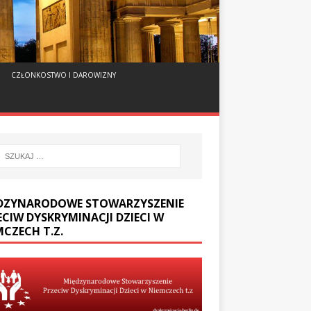
CZŁONKOSTWO I DAROWIZNY
DZYNARODOWE STOWARZYSZENIE
ECIW DYSKRYMINACJI DZIECI W
MCZECH T.Z.