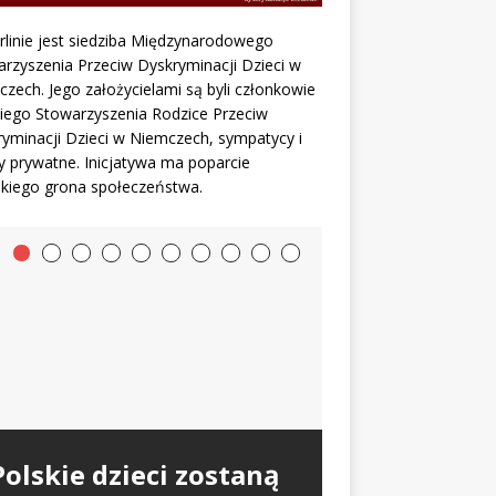
linie jest siedziba Międzynarodowego
rzyszenia Przeciw Dyskryminacji Dzieci w
zech. Jego założycielami są byli członkowie
iego Stowarzyszenia Rodzice Przeciw
yminacji Dzieci w Niemczech, sympatycy i
 prywatne. Inicjatywa ma poparcie
kiego grona społeczeństwa.
Jugendamt z Berlina
Matka kontra sąd.
zabrał 3 dzieci –
Walka o dzieci w
Dlaczego Polacy
Redakcja Polonium w
polskim sądzie |
Polskie dzieci zostaną
emigrują do Niemiec?