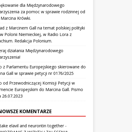
iękowanie dla Międzynarodowego
arzyszenia za pomoc w sprawie rodzinnej od
Marcina Krówki.
d z Marcinem Gall na temat polskiej polityki
aw Polonii Niemieckiej, w Radio Lora z
chium. Redakcja Polonium.
eraj działania Międzynarodowego
rzyszenia!
o z Parlamentu Europejskiego skierowane do
na Gall w sprawie petycji nr 0176/2025
 od Przewodniczącej Komisji Petycji w
mencie Europejskim do Marcina Gall. Pismo
a 26.07.2023
NOWSZE KOMENTARZE
 take elavil and neurontin together
-