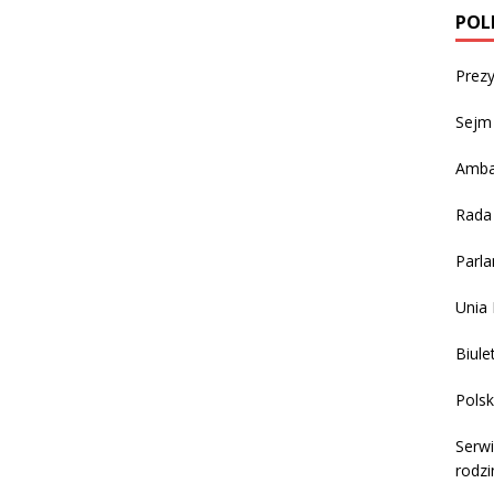
POL
Prezy
Sejm 
Amba
Rada
Parla
Unia 
Biule
Polsk
Serwi
rodzi