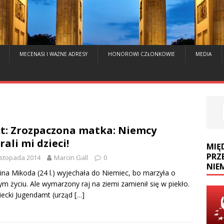
MECENASI I WAŻNE ADRESY
HONOROWI CZŁONKOWIE
MEDIA
t: Zrozpaczona matka: Niemcy
rali mi dzieci!
MIĘ
PRZ
listopada 2014
Marcin Gall
0
NIE
na Mikoda (24 l.) wyjechała do Niemiec, bo marzyła o
ym życiu. Ale wymarzony raj na ziemi zamienił się w piekło.
ecki Jugendamt (urząd
[…]