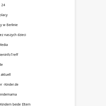
 24
olacy
y w Berlinie
ez naszych dzieci
Media
ienInfoTreff
de
 aktuell
r -Kinder.de
nendemama
 Kindern beide Eltern