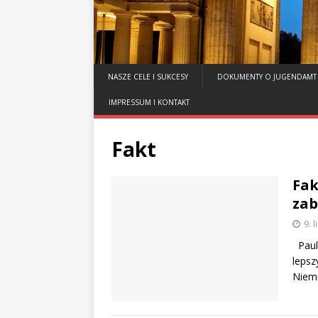
NASZE CELE I SUKCESY
DOKUMENTY O JUGENDAMT
IMPRESSUM I KONTAKT
Fakt
Fak
zab
9. 
Pauli
lepsz
Niemi