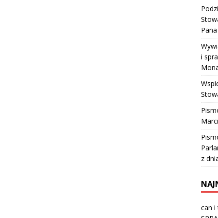
Podz
Stow
Pana 
Wywia
i spr
Mona
Wspi
Stowa
Pism
Marci
Pismo
Parla
z dni
NAJ
can i