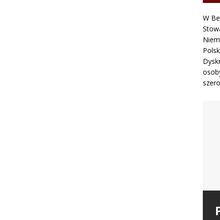
W Ber
Stowa
Niemc
Polsk
Dyskr
osoby
szero