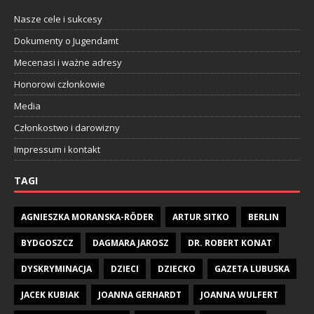
Nasze cele i sukcesy
Dokumenty o Jugendamt
Mecenasi i ważne adresy
Honorowi członkowie
Media
Członkostwo i darowizny
Impressum i kontakt
TAGI
AGNIESZKA MORANSKA-RÖDER
ARTUR SITKO
BERLIN
BYDGOSZCZ
DAGMARA JAROSZ
DR. ROBERT KONAT
DYSKRYMINACJA
DZIECI
DZIECKO
GAZETA LUBUSKA
JACEK KUBIAK
JOANNA GERHARDT
JOANNA WULFERT