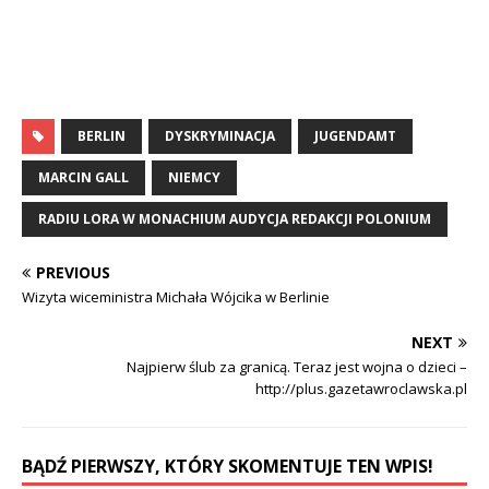
BERLIN
DYSKRYMINACJA
JUGENDAMT
MARCIN GALL
NIEMCY
RADIU LORA W MONACHIUM AUDYCJA REDAKCJI POLONIUM
PREVIOUS
Wizyta wiceministra Michała Wójcika w Berlinie
NEXT
Najpierw ślub za granicą. Teraz jest wojna o dzieci –
http://plus.gazetawroclawska.pl
BĄDŹ PIERWSZY, KTÓRY SKOMENTUJE TEN WPIS!