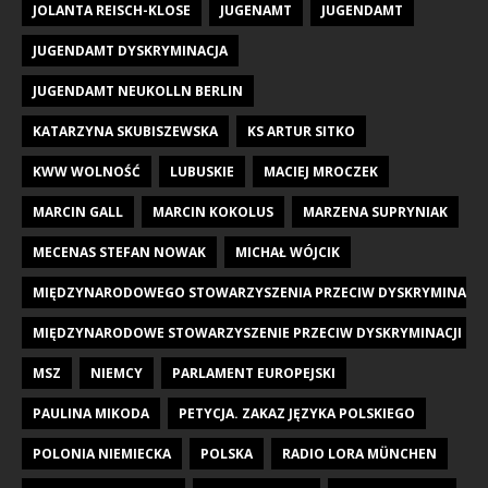
JOLANTA REISCH-KLOSE
JUGENAMT
JUGENDAMT
JUGENDAMT DYSKRYMINACJA
JUGENDAMT NEUKOLLN BERLIN
KATARZYNA SKUBISZEWSKA
KS ARTUR SITKO
KWW WOLNOŚĆ
LUBUSKIE
MACIEJ MROCZEK
MARCIN GALL
MARCIN KOKOLUS
MARZENA SUPRYNIAK
MECENAS STEFAN NOWAK
MICHAŁ WÓJCIK
MIĘDZYNARODOWEGO STOWARZYSZENIA PRZECIW DYSKRYMINACJI DZI
MIĘDZYNARODOWE STOWARZYSZENIE PRZECIW DYSKRYMINACJI DZIE
MSZ
NIEMCY
PARLAMENT EUROPEJSKI
PAULINA MIKODA
PETYCJA. ZAKAZ JĘZYKA POLSKIEGO
POLONIA NIEMIECKA
POLSKA
RADIO LORA MÜNCHEN