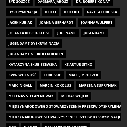
BYDGOSZCZ
DAGMARA JAROSZ
DR. ROBERT KONAT
DYSKRYMINACJA
DZIECI
DZIECKO
GAZETA LUBUSKA
JACEK KUBIAK
JOANNA GERHARDT
JOANNA WULFERT
JOLANTA REISCH-KLOSE
JUGENAMT
JUGENDAMT
JUGENDAMT DYSKRYMINACJA
JUGENDAMT NEUKOLLN BERLIN
KATARZYNA SKUBISZEWSKA
KS ARTUR SITKO
KWW WOLNOŚĆ
LUBUSKIE
MACIEJ MROCZEK
MARCIN GALL
MARCIN KOKOLUS
MARZENA SUPRYNIAK
MECENAS STEFAN NOWAK
MICHAŁ WÓJCIK
MIĘDZYNARODOWEGO STOWARZYSZENIA PRZECIW DYSKRYMINACJI DZI
MIĘDZYNARODOWE STOWARZYSZENIE PRZECIW DYSKRYMINACJI DZIE