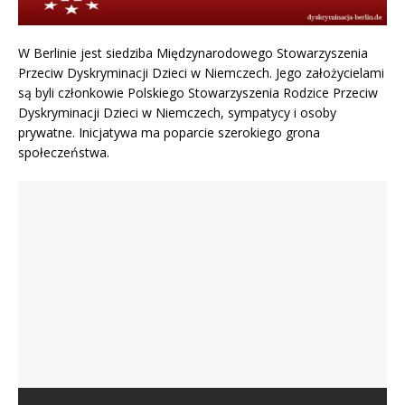
W Berlinie jest siedziba Międzynarodowego Stowarzyszenia
Przeciw Dyskryminacji Dzieci w Niemczech. Jego założycielami
są byli członkowie Polskiego Stowarzyszenia Rodzice Przeciw
Dyskryminacji Dzieci w Niemczech, sympatycy i osoby
prywatne. Inicjatywa ma poparcie szerokiego grona
społeczeństwa.
Jugendamt z Berlina zabrał 3
Matka kontra sąd. Walka o dzieci
dzieci – Redakcja Polonium w
w polskim sądzie | Kamila Malik
Dlaczego Polacy emigrują do
Radio LORA München
Sprawa z roku 2011 prowadzona przez