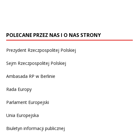
seksualnych wobec nieletnich, których dopuściło się
1670 duchownych – ujawnił 13 września tygodnik
[…]
POLECANE PRZEZ NAS I O NAS STRONY
Prezydent Rzeczpospolitej Polskiej
Sejm Rzeczpospolitej Polskiej
Ambasada RP w Berlinie
Rada Europy
Parlament Europejski
Unia Europejska
Biuletyn informacji publicznej