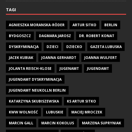
TAGI
AGNIESZKA MORANSKA-RÖDER
ARTUR SITKO
BERLIN
BYDGOSZCZ
DAGMARA JAROSZ
DR. ROBERT KONAT
DYSKRYMINACJA
DZIECI
DZIECKO
GAZETA LUBUSKA
JACEK KUBIAK
JOANNA GERHARDT
JOANNA WULFERT
JOLANTA REISCH-KLOSE
JUGENAMT
JUGENDAMT
JUGENDAMT DYSKRYMINACJA
JUGENDAMT NEUKOLLN BERLIN
KATARZYNA SKUBISZEWSKA
KS ARTUR SITKO
KWW WOLNOŚĆ
LUBUSKIE
MACIEJ MROCZEK
MARCIN GALL
MARCIN KOKOLUS
MARZENA SUPRYNIAK