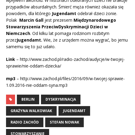
wpływem alkoholu. W historiach odebranych
dzieci
nie brakuje
przypadków absurdalnych. Śmierć męża również okazała się
powodem, dla którego
Jugendamt
odebrał dzieci żonie.
Polak
Marcin Gall
jest prezesem
Międzynarodowego
Stowarzyszenia Przeciw
Dyskryminacji Dzieci w
Niemczech
. Od kilku lat pomaga rodzinom rozbitym
przez
Jugendamt.
Wie, że z urzędem można wygrać, bo jemu
samemu się to już udało.
Link
– http://www.zachod.pl/radio-zachod/audycje/w-twojej-
sprawie/nie-oddam-dziecka/
mp3
– http://www.zachod.pl/files/2016/09/w-twojej-sprawie-
1.09.2016-nie-oddam-syna.mp3
BERLIN
DYSKRYMINACJA
GRAŻYNA WALKOWIAK
JUGENDAMT
RADIO ZACHÓD
STEFAN NOWAK
STOWARZYSZANIE