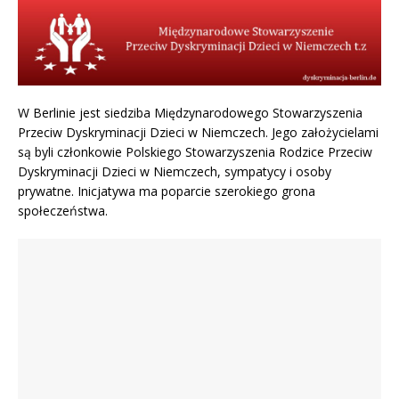
W Berlinie jest siedziba Międzynarodowego Stowarzyszenia
Przeciw Dyskryminacji Dzieci w Niemczech. Jego założycielami
są byli członkowie Polskiego Stowarzyszenia Rodzice Przeciw
Dyskryminacji Dzieci w Niemczech, sympatycy i osoby
prywatne. Inicjatywa ma poparcie szerokiego grona
społeczeństwa.
Jugendamt z Berlina zabrał 3
Matka kontra sąd. Walka o dzieci