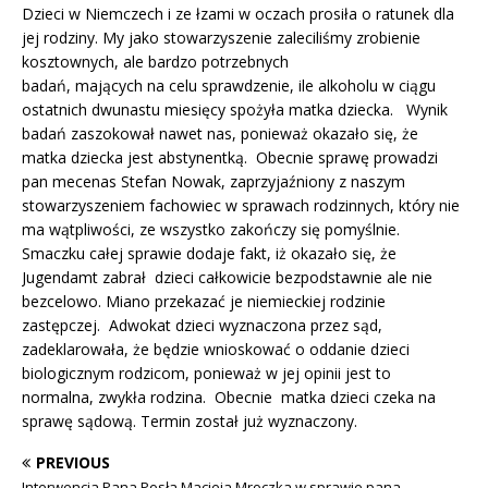
Dzieci w Niemczech i ze łzami w oczach prosiła o ratunek dla
jej rodziny. My jako stowarzyszenie zaleciliśmy zrobienie
kosztownych, ale bardzo potrzebnych
badań, mających na celu sprawdzenie, ile alkoholu w ciągu
ostatnich dwunastu miesięcy spożyła matka dziecka. Wynik
badań zaszokował nawet nas, ponieważ okazało się, że
matka dziecka jest abstynentką. Obecnie sprawę prowadzi
pan mecenas Stefan Nowak, zaprzyjaźniony z naszym
stowarzyszeniem fachowiec w sprawach rodzinnych, który nie
ma wątpliwości, ze wszystko zakończy się pomyślnie.
Smaczku całej sprawie dodaje fakt, iż okazało się, że
Jugendamt zabrał dzieci całkowicie bezpodstawnie ale nie
bezcelowo. Miano przekazać je niemieckiej rodzinie
zastępczej. Adwokat dzieci wyznaczona przez sąd,
zadeklarowała, że będzie wnioskować o oddanie dzieci
biologicznym rodzicom, ponieważ w jej opinii jest to
normalna, zwykła rodzina. Obecnie matka dzieci czeka na
sprawę sądową. Termin został już wyznaczony.
PREVIOUS
Interwencja Pana Posła Macieja Mroczka w sprawie pana