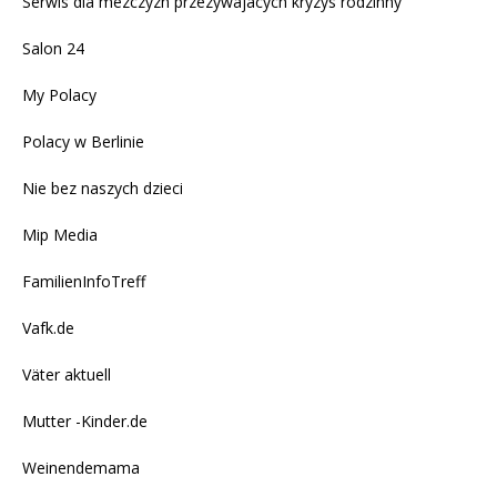
Serwis dla mezczyzn przezywajacych kryzys rodzinny
Salon 24
My Polacy
Polacy w Berlinie
Nie bez naszych dzieci
Mip Media
FamilienInfoTreff
Vafk.de
Väter aktuell
Mutter -Kinder.de
Weinendemama