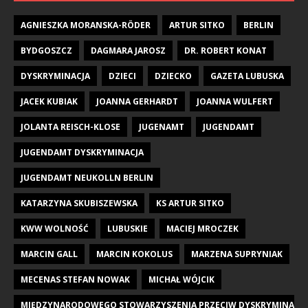
AGNIESZKA MORANSKA-RÖDER
ARTUR SITKO
BERLIN
BYDGOSZCZ
DAGMARA JAROSZ
DR. ROBERT KONAT
DYSKRYMINACJA
DZIECI
DZIECKO
GAZETA LUBUSKA
JACEK KUBIAK
JOANNA GERHARDT
JOANNA WULFERT
JOLANTA REISCH-KLOSE
JUGENAMT
JUGENDAMT
JUGENDAMT DYSKRYMINACJA
JUGENDAMT NEUKOLLN BERLIN
KATARZYNA SKUBISZEWSKA
KS ARTUR SITKO
KWW WOLNOŚĆ
LUBUSKIE
MACIEJ MROCZEK
MARCIN GALL
MARCIN KOKOLUS
MARZENA SUPRYNIAK
MECENAS STEFAN NOWAK
MICHAŁ WÓJCIK
MIĘDZYNARODOWEGO STOWARZYSZENIA PRZECIW DYSKRYMINACJI DZI