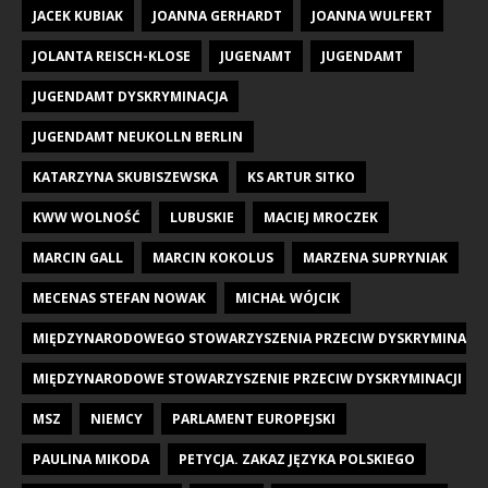
JACEK KUBIAK
JOANNA GERHARDT
JOANNA WULFERT
JOLANTA REISCH-KLOSE
JUGENAMT
JUGENDAMT
JUGENDAMT DYSKRYMINACJA
JUGENDAMT NEUKOLLN BERLIN
KATARZYNA SKUBISZEWSKA
KS ARTUR SITKO
KWW WOLNOŚĆ
LUBUSKIE
MACIEJ MROCZEK
MARCIN GALL
MARCIN KOKOLUS
MARZENA SUPRYNIAK
MECENAS STEFAN NOWAK
MICHAŁ WÓJCIK
MIĘDZYNARODOWEGO STOWARZYSZENIA PRZECIW DYSKRYMINACJI DZI
MIĘDZYNARODOWE STOWARZYSZENIE PRZECIW DYSKRYMINACJI DZIE
MSZ
NIEMCY
PARLAMENT EUROPEJSKI
PAULINA MIKODA
PETYCJA. ZAKAZ JĘZYKA POLSKIEGO