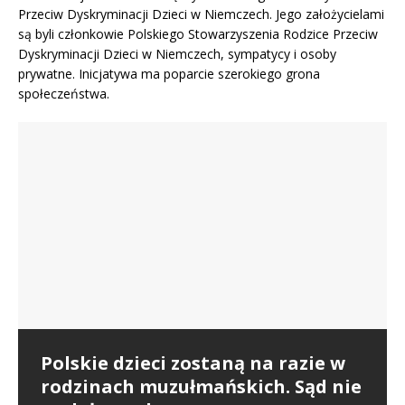
Przeciw Dyskryminacji Dzieci w Niemczech. Jego założycielami
są byli członkowie Polskiego Stowarzyszenia Rodzice Przeciw
Dyskryminacji Dzieci w Niemczech, sympatycy i osoby
prywatne. Inicjatywa ma poparcie szerokiego grona
społeczeństwa.
Jugendamt z Berlina zabrał 3
Matka kontra sąd. Walka o dzieci
dzieci – Redakcja Polonium w
w polskim sądzie | Kamila Malik
Dlaczego Polacy emigrują do
Radio LORA München
Sprawa z roku 2011 prowadzona przez
Niemiec? Co jest tam, czego nie
Międzynarodowe Stowarzyszenie Przeciw
Polskie dzieci zostaną na razie w
ma u nas?
Dyskryminacji Dzieci w Niemczech t.z i Pana Mecenasa
rodzinach muzułmańskich. Sąd nie
Stefana Nowaka z Berlina.
Dramat wielu rodzin –