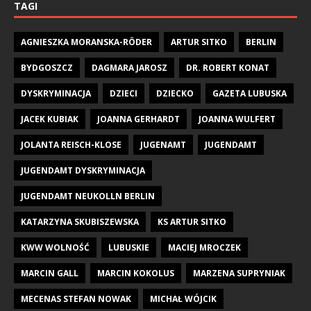
TAGI
AGNIESZKA MORANSKA-RÖDER
ARTUR SITKO
BERLIN
BYDGOSZCZ
DAGMARA JAROSZ
DR. ROBERT KONAT
DYSKRYMINACJA
DZIECI
DZIECKO
GAZETA LUBUSKA
JACEK KUBIAK
JOANNA GERHARDT
JOANNA WULFERT
JOLANTA REISCH-KLOSE
JUGENAMT
JUGENDAMT
JUGENDAMT DYSKRYMINACJA
JUGENDAMT NEUKOLLN BERLIN
KATARZYNA SKUBISZEWSKA
KS ARTUR SITKO
KWW WOLNOŚĆ
LUBUSKIE
MACIEJ MROCZEK
MARCIN GALL
MARCIN KOKOLUS
MARZENA SUPRYNIAK
MECENAS STEFAN NOWAK
MICHAŁ WÓJCIK