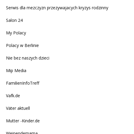
Serwis dla mezczyzn przezywajacych kryzys rodzinny
Salon 24
My Polacy
Polacy w Berlinie
Nie bez naszych dzieci
Mip Media
FamilienInfoTreff
Vafk.de
Väter aktuell
Mutter -Kinder.de
Weinendemama