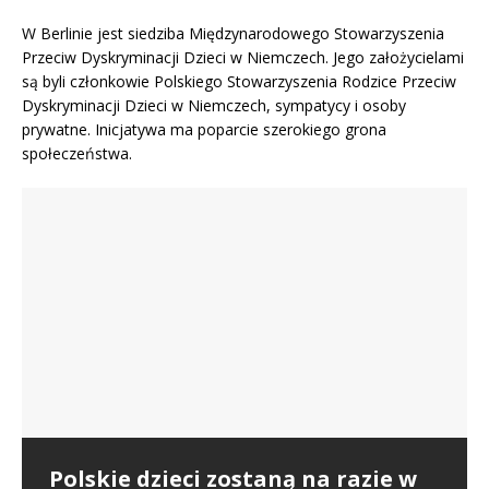
W Berlinie jest siedziba Międzynarodowego Stowarzyszenia
Przeciw Dyskryminacji Dzieci w Niemczech. Jego założycielami
są byli członkowie Polskiego Stowarzyszenia Rodzice Przeciw
Dyskryminacji Dzieci w Niemczech, sympatycy i osoby
prywatne. Inicjatywa ma poparcie szerokiego grona
społeczeństwa.
Jugendamt z Berlina zabrał 3
Matka kontra sąd. Walka o dzieci
dzieci – Redakcja Polonium w
w polskim sądzie | Kamila Malik
Dlaczego Polacy emigrują do
Radio LORA München
Sprawa z roku 2011 prowadzona przez
Niemiec? Co jest tam, czego nie
Międzynarodowe Stowarzyszenie Przeciw
Polskie dzieci zostaną na razie w