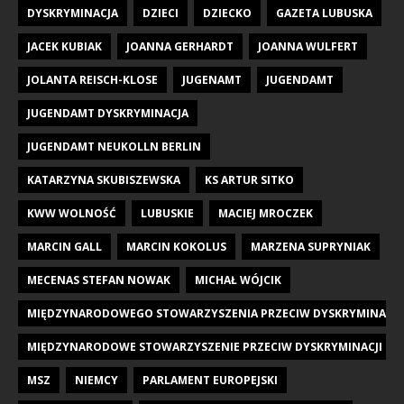
DYSKRYMINACJA
DZIECI
DZIECKO
GAZETA LUBUSKA
JACEK KUBIAK
JOANNA GERHARDT
JOANNA WULFERT
JOLANTA REISCH-KLOSE
JUGENAMT
JUGENDAMT
JUGENDAMT DYSKRYMINACJA
JUGENDAMT NEUKOLLN BERLIN
KATARZYNA SKUBISZEWSKA
KS ARTUR SITKO
KWW WOLNOŚĆ
LUBUSKIE
MACIEJ MROCZEK
MARCIN GALL
MARCIN KOKOLUS
MARZENA SUPRYNIAK
MECENAS STEFAN NOWAK
MICHAŁ WÓJCIK
MIĘDZYNARODOWEGO STOWARZYSZENIA PRZECIW DYSKRYMINACJI DZI
MIĘDZYNARODOWE STOWARZYSZENIE PRZECIW DYSKRYMINACJI DZIE
MSZ
NIEMCY
PARLAMENT EUROPEJSKI