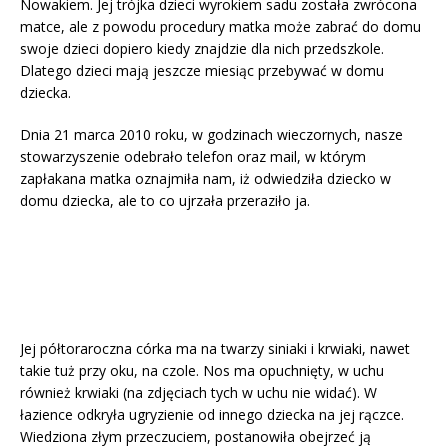
Nowakiem. Jej trójka dzieci wyrokiem sadu została zwrócona
matce, ale z powodu procedury matka może zabrać do domu
swoje dzieci dopiero kiedy znajdzie dla nich przedszkole.
Dlatego dzieci mają jeszcze miesiąc przebywać w domu
dziecka.
Dnia 21 marca 2010 roku, w godzinach wieczornych, nasze
stowarzyszenie odebrało telefon oraz mail, w którym
zapłakana matka oznajmiła nam, iż odwiedziła dziecko w
domu dziecka, ale to co ujrzała przeraziło ja.
Jej półtoraroczna córka ma na twarzy siniaki i krwiaki, nawet
takie tuż przy oku, na czole. Nos ma opuchnięty, w uchu
również krwiaki (na zdjęciach tych w uchu nie widać). W
łazience odkryła ugryzienie od innego dziecka na jej rączce.
Wiedziona złym przeczuciem, postanowiła obejrzeć ją