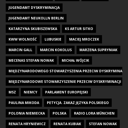
JUGENDAMT DYSKRYMINACJA
JUGENDAMT NEUKOLLN BERLIN
KATARZYNA SKUBISZEWSKA
KS ARTUR SITKO
KWW WOLNOŚĆ
LUBUSKIE
MACIEJ MROCZEK
MARCIN GALL
MARCIN KOKOLUS
MARZENA SUPRYNIAK
MECENAS STEFAN NOWAK
MICHAŁ WÓJCIK
MIĘDZYNARODOWEGO STOWARZYSZENIA PRZECIW DYSKRYMINACJI DZI
MIĘDZYNARODOWE STOWARZYSZENIE PRZECIW DYSKRYMINACJI DZIE
MSZ
NIEMCY
PARLAMENT EUROPEJSKI
PAULINA MIKODA
PETYCJA. ZAKAZ JĘZYKA POLSKIEGO
POLONIA NIEMIECKA
POLSKA
RADIO LORA MÜNCHEN
RENATA HRYNIEWICZ
RENATA KUBIAK
STEFAN NOWAK