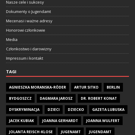
Nasze cele i sukcesy
Dokumenty o Jugendamt
Mecenasi i ważne adresy
Honorowi członkowie
Media
Członkostwo i darowizny
Impressum i kontakt
TAGI
AGNIESZKA MORANSKA-RÖDER
ARTUR SITKO
BERLIN
BYDGOSZCZ
DAGMARA JAROSZ
DR. ROBERT KONAT
DYSKRYMINACJA
DZIECI
DZIECKO
GAZETA LUBUSKA
JACEK KUBIAK
JOANNA GERHARDT
JOANNA WULFERT
JOLANTA REISCH-KLOSE
JUGENAMT
JUGENDAMT