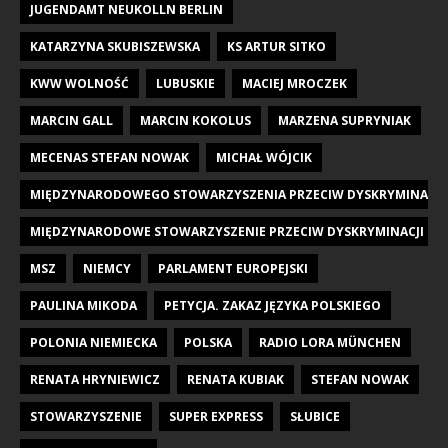
JUGENDAMT NEUKOLLN BERLIN
KATARZYNA SKUBISZEWSKA
KS ARTUR SITKO
KWW WOLNOŚĆ
LUBUSKIE
MACIEJ MROCZEK
MARCIN GALL
MARCIN KOKOLUS
MARZENA SUPRYNIAK
MECENAS STEFAN NOWAK
MICHAŁ WÓJCIK
MIĘDZYNARODOWEGO STOWARZYSZENIA PRZECIW DYSKRYMINACJI DZI
MIĘDZYNARODOWE STOWARZYSZENIE PRZECIW DYSKRYMINACJI DZIE
MSZ
NIEMCY
PARLAMENT EUROPEJSKI
PAULINA MIKODA
PETYCJA. ZAKAZ JĘZYKA POLSKIEGO
POLONIA NIEMIECKA
POLSKA
RADIO LORA MÜNCHEN
RENATA HRYNIEWICZ
RENATA KUBIAK
STEFAN NOWAK
STOWARZYSZENIE
SUPER EXPRESS
SŁUBICE