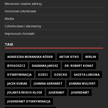
Mecenasi i ważne adresy
Honorowi członkowie
Media
Członkostwo i darowizny
Impressum i kontakt
TAGI
AGNIESZKA MORANSKA-RÖDER
ARTUR SITKO
BERLIN
BYDGOSZCZ
DAGMARA JAROSZ
DR. ROBERT KONAT
DYSKRYMINACJA
DZIECI
DZIECKO
GAZETA LUBUSKA
JACEK KUBIAK
JOANNA GERHARDT
JOANNA WULFERT
JOLANTA REISCH-KLOSE
JUGENAMT
JUGENDAMT
JUGENDAMT DYSKRYMINACJA